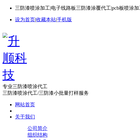
三防漆喷涂加工|电子线路板三防漆涂覆代工|pcb板喷涂
设为首页
|
收藏本站
|
手机版
专业三防漆喷涂代工
三防漆喷涂代工/三防漆小批量打样服务
网站首页
关于我们
公司简介
组织结构