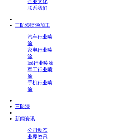
企业文化
联系我们
三防漆喷涂加工
汽车行业喷
涂
家电行业喷
涂
led行业喷涂
军工行业喷
涂
手机行业喷
涂
三防漆
新闻资讯
公司动态
业界资讯