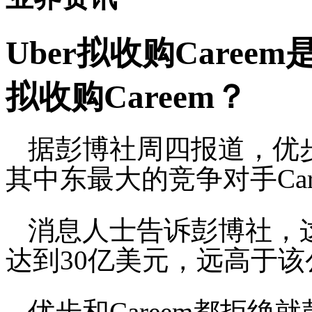
Uber拟收购Caree
拟收购Careem？
据彭博社周四报道，优
其中东最大的竞争对手Car
消息人士告诉彭博社，这
达到30亿美元，远高于该
优步和Careem都拒