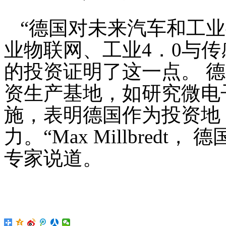
“德国对未来汽车和工业
业物联网、工业4．0与
的投资证明了这一点。 
资生产基地，如研究微电
施，表明德国作为投资地
力。“Max Millbred
专家说道。