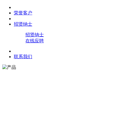
荣誉客户
招贤纳士
招贤纳士
在线应聘
联系我们