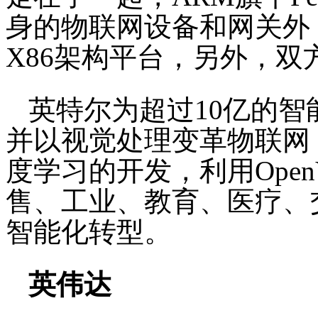
身的物联网设备和网关外
X86架构平台，另外，双方还
英特尔为超过10亿的
并以视觉处理变革物联网
度学习的开发，利用Ope
售、工业、教育、医疗、
智能化转型。
英伟达