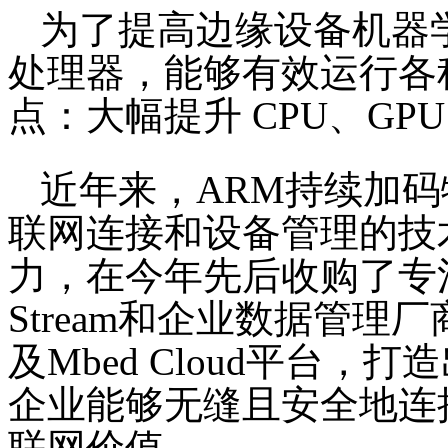
为了提高边缘设备机器
处理器，能够有效运行各
点：大幅提升 CPU、GP
近年来，ARM持续加
联网连接和设备管理的技
力，在今年先后收购了专
Stream和企业数据管理厂商T
及Mbed Cloud平台，打
企业能够无缝且安全地连
联网价值。