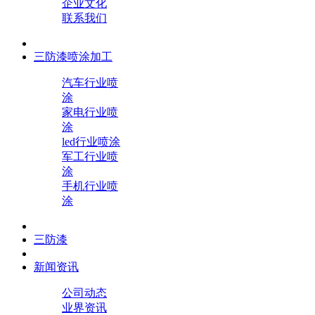
企业文化
联系我们
三防漆喷涂加工
汽车行业喷
涂
家电行业喷
涂
led行业喷涂
军工行业喷
涂
手机行业喷
涂
三防漆
新闻资讯
公司动态
业界资讯