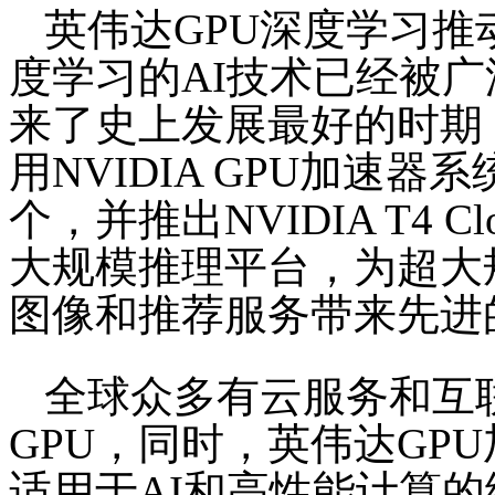
英伟达GPU深度学习推
度学习的AI技术已经被
来了史上发展最好的时期
用NVIDIA GPU加速器
个，并推出NVIDIA T4 Clo
大规模推理平台，为超大
图像和推荐服务带来先进
全球众多有云服务和互
GPU，同时，英伟达GP
适用于AI和高性能计算的统