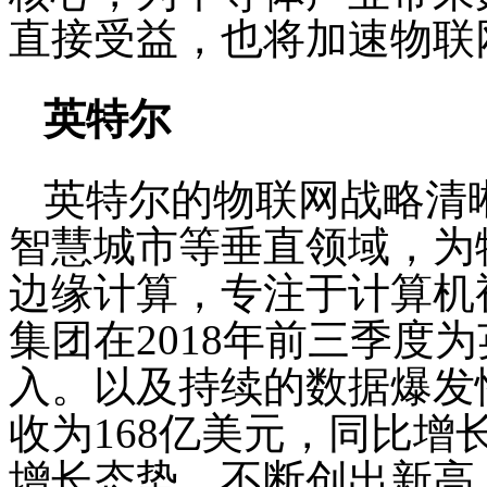
直接受益，也将加速物联
英特尔
英特尔的物联网战略清
智慧城市等垂直领域，为
边缘计算，专注于计算机
集团在2018年前三季度
入。以及持续的数据爆发
收为168亿美元，同比增
增长态势，不断创出新高