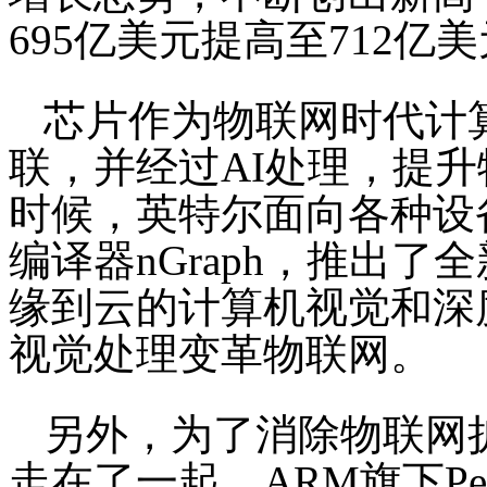
695亿美元提高至712亿
芯片作为物联网时代计
联，并经过AI处理，提
时候，英特尔面向各种设
编译器nGraph，推出了全
缘到云的计算机视觉和深
视觉处理变革物联网。
另外，为了消除物联网
走在了一起，ARM旗下Pe